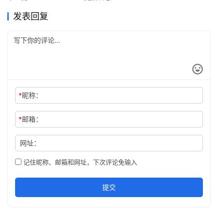
日
发表回复
志
3
0
2
.
A
*
昵称：
I
入
*
邮箱：
门
指
网址：
南
记住昵称、邮箱和网址，下次评论免输入
下
载
提交
客
户