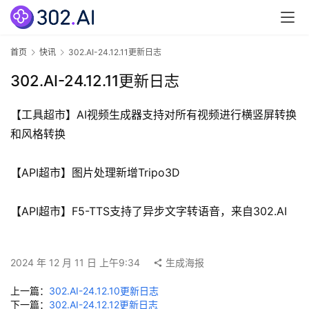
页
3
首页
快讯
302.AI-24.12.11更新日志
0
2
302.AI-24.12.11更新日志
.
A
【工具超市】AI视频生成器支持对所有视频进行横竖屏转换
I
和风格转换
官
网
【API超市】图片处理新增Tripo3D
专
【API超市】F5-TTS支持了异步文字转语音，来自302.AI
题
分
类
2024 年 12 月 11 日 上午9:34
生成海报
更
上一篇：
302.AI-24.12.10更新日志
新
下一篇：
302.AI-24.12.12更新日志