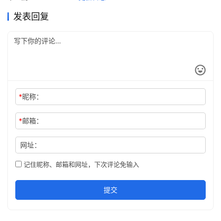
日
发表回复
志
3
0
2
.
A
*
昵称：
I
入
*
邮箱：
门
指
网址：
南
记住昵称、邮箱和网址，下次评论免输入
下
载
提交
客
户