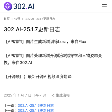
页
3
首页
快讯
302.AI-25.1.7更新日志
0
2
302.AI-25.1.7更新日志
.
A
【API超市】图片生成新增训练Lora，来自Flux
I
官
【API超市】图片处理新增开源版虚拟穿衣和人物姿态变
网
换，来自302.AI
专
【开源项目】最新开源AI视频深度翻译
题
分
类
2025 年 1 月 7 日 下午7:31
生成海报
更
上一篇：
302.AI-25.1.6更新日志
新
下一篇：
302.AI-25.1.8更新日志