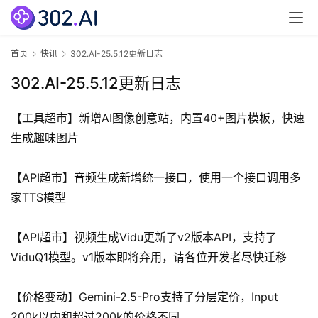
资
讯
首
页
首页
快讯
302.AI-25.5.12更新日志
302.AI-25.5.12更新日志
3
0
【工具超市】新增AI图像创意站，内置40+图片模板，快速
2
生成趣味图片
.
A
I
【API超市】音频生成新增统一接口，使用一个接口调用多
官
家TTS模型
网
【API超市】视频生成Vidu更新了v2版本API，支持了
专
ViduQ1模型。v1版本即将弃用，请各位开发者尽快迁移
题
分
【价格变动】Gemini-2.5-Pro支持了分层定价，Input 
类
200k以内和超过200k的价格不同。